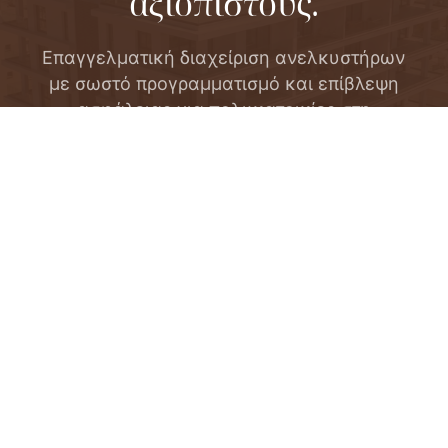
αξιόπιστους.
Επαγγελματική διαχείριση ανελκυστήρων
με σωστό προγραμματισμό και επίβλεψη
ασφάλειας για πολυκατοικίες στη
Λάρνακα.
ΜΙΛΉΣΤΕ ΜΑΖΊ ΜΑΣ